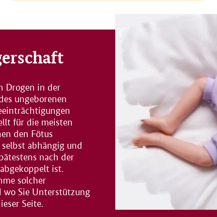
erschaft
n Drogen in der
 des ungeborenen
eeinträchtigungen
llt für die meisten
nnen den Fötus
 selbst abhängig und
pätestens nach der
bgekoppelt ist.
ahme solcher
d wo Sie Unterstützung
eser Seite.