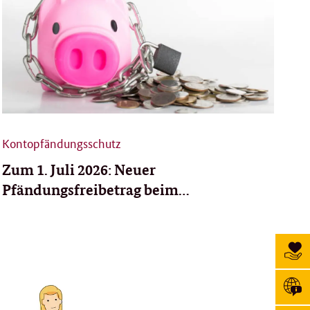
Kontopfändungsschutz
Zum 1. Juli 2026: Neuer
Pfändungsfreibetrag beim
Pfändungsschutzkonto
Sei
Soz
Spende
Me
Sprach